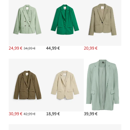
Créoles
15,99 €
AJOUTER AU PANIER
Lot de 5 T-shirts col rond
26,99 €
-15%
24,99 €
44,99 €
20,99 €
34,99 €
AJOUTER AU PANIER
Sandales à talon
18,99 €
AJOUTER AU PANIER
30,99 €
18,99 €
39,99 €
42,99 €