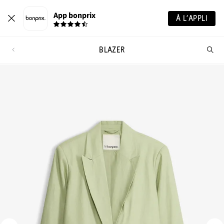
App bonprix
À L’APPLI
BLAZER
Re
de
pro