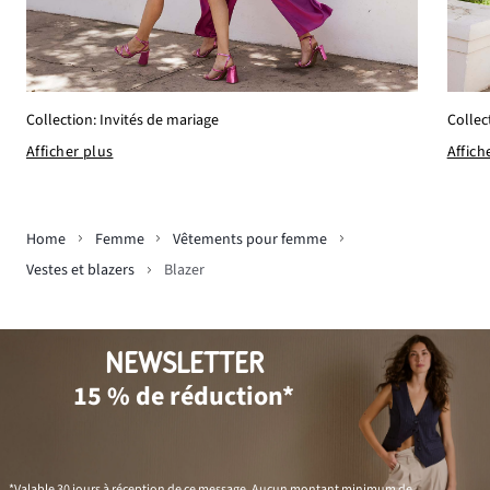
Collection: Invités de mariage
Collec
Afficher plus
Affich
Home
Femme
Vêtements pour femme
Vestes et blazers
Blazer
NEWSLETTER
15 % de réduction*
*Valable 30 jours à réception de ce message. Aucun montant minimum de