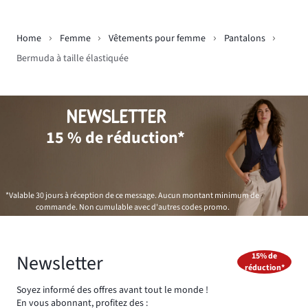
Home
Femme
Vêtements pour femme
Pantalons
Bermuda à taille élastiquée
NEWSLETTER
15 % de réduction*
*Valable 30 jours à réception de ce message. Aucun montant minimum de
commande. Non cumulable avec d'autres codes promo.
Newsletter
15% de
réduction*
Soyez informé des offres avant tout le monde !
En vous abonnant, profitez des :