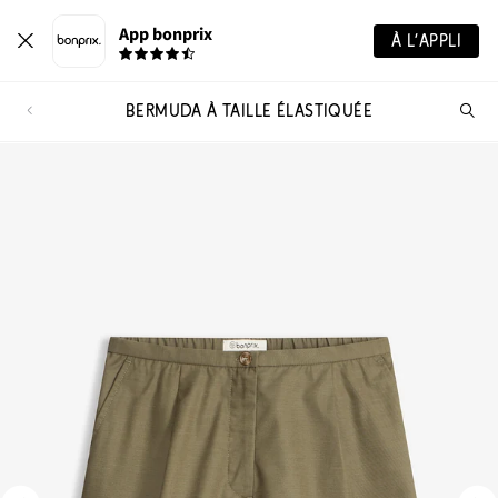
App bonprix
À L’APPLI
BERMUDA À TAILLE ÉLASTIQUÉE
Re
de
pro