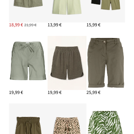
AJOUTER AU PANIER
Créoles
14,99 €
18,99 €
13,99 €
15,99 €
21,99 €
AJOUTER AU PANIER
Bermuda à taille élastiquée
18,99 €
AJOUTER AU PANIER
19,99 €
19,99 €
25,99 €