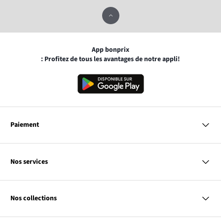
App bonprix
: Profitez de tous les avantages de notre appli!
Paiement
MasterCard
VISA
Nos services
Bancontact
Questions & Réponses
PayPal
Livraison
Nos collections
Virement Après Réception
Moyens de Paiement
Retour & Remboursement