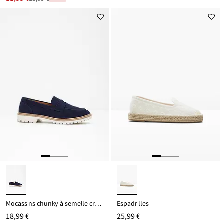
Remise
nouveau
à
prix
partir
est
de
15,99 €
Mocassins chunky à semelle crantée
Espadrilles
18,99 €
25,99 €