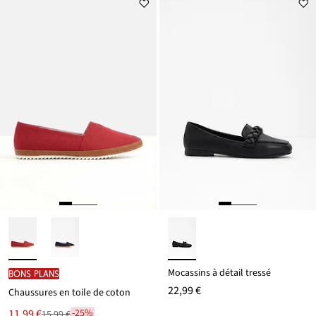
Mocassins à détail tressé
BONS PLANS
22,99 €
Chaussures en toile de coton
Le
11,99 €
-25%
15,99 €