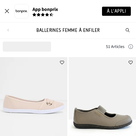
App bonprix
À L’APPLI
BALLERINES FEMME À ENFILER
Re
de
pro
51 Articles