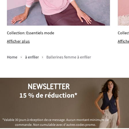
Collection: Essentiels mode
Collec
Afficher plus
Affich
Home
à enfiler
Ballerines femme à enfiler
NEWSLETTER
15 % de réduction*
*Valable 30 jours à réception de ce message. Aucun montant minimum de
commande. Non cumulable avec d'autres codes promo.