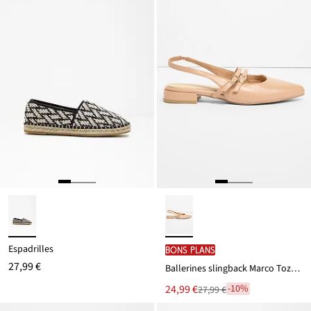
12,99 €
Espadrilles
BONS PLANS
27,99 €
Ballerines slingback Marco Tozzi à brides
Le
24,99 €
-10%
27,99 €
Remise
nouveau
à