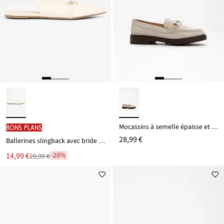
Mocassins à semelle épaisse et boucle
BONS PLANS
28,99 €
Ballerines slingback avec bride décorative
Le
14,99 €
-28%
20,99 €
Remise
nouveau
à
prix
partir
est
de
20,99 €