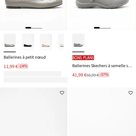
Ballerines à petit nœud
BONS PLANS
Ballerines Skechers à semelle souple
11,99 €
-14%
Le
41,99 €
-37%
66,99 €
Remise
nouveau
à
prix
partir
est
de
66,99 €