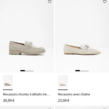
prix
partir
est
de
27,99 €
Mocassins chunky à détails tressés
Mocassins avec chaîne
39,99 €
23,99 €