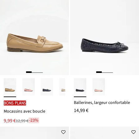
Ballerines, largeur confortable
BONS PLANS
14,99 €
Mocassins avec boucle
Le
9,99 €
-23%
12,99 €
Remise
nouveau
à
prix
partir
est
de