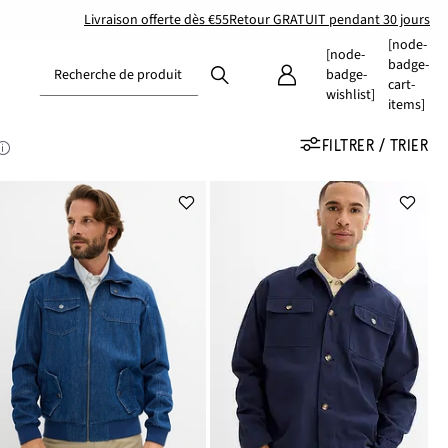
Livraison offerte dès €55
Retour GRATUIT pendant 30 jours
[node-
[node-
badge-
Recherche de produit
badge-
cart-
wishlist]
items]
FILTRER / TRIER