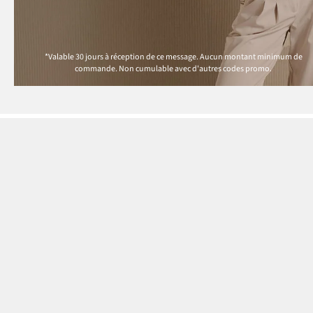
*Valable 30 jours à réception de ce message. Aucun montant minimum de
commande. Non cumulable avec d'autres codes promo.
Paiement
Nos services
Questions & Réponses
MasterCard
Livraison
VISA
Moyens de Paiement
Bancontact
Retour & Remboursement
PayPal
Codes Promo & Réduction