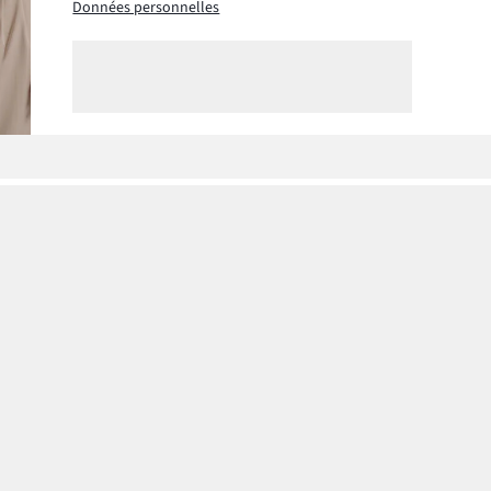
Données personnelles
Nos collections
Notre entre
Femme
À propos de
Homme
Notre respon
Enfant
Maison & Déco
s
Promos