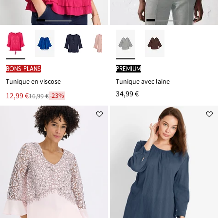
BONS PLANS
PREMIUM
Tunique en viscose
Tunique avec laine
34,99 €
Le
12,99 €
-23%
16,99 €
Remise
nouveau
à
prix
partir
est
de
16,99 €