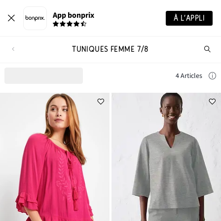
App bonprix
À L’APPLI
TUNIQUES FEMME 7/8
Re
de
pro
4 Articles