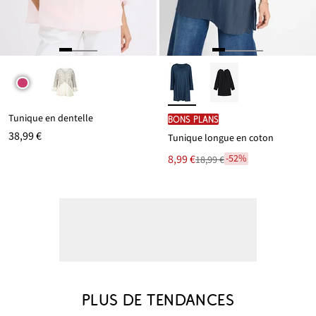
Tunique en dentelle
BONS PLANS
38,99 €
Tunique longue en coton
Le
8,99 €
-52%
18,99 €
Remise
nouveau
à
prix
partir
est
de
18,99 €
PLUS DE TENDANCES