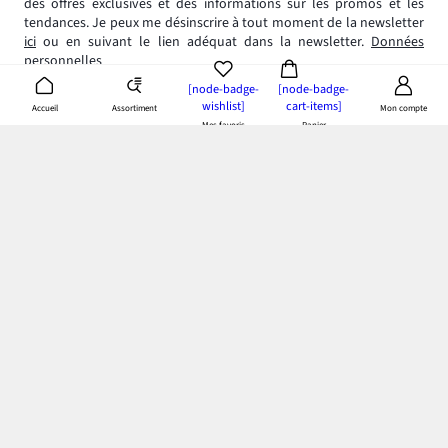
des offres exclusives et des informations sur les promos et les
tendances. Je peux me désinscrire à tout moment de la newsletter
ici
ou en suivant le lien adéquat dans la newsletter.
Données
personnelles
[node-badge-
[node-badge-
wishlist]
cart-items]
Assortiment
Accueil
Mon compte
Mes favoris
Panier
App bonprix
: Profitez de tous les avantages de notre appli!