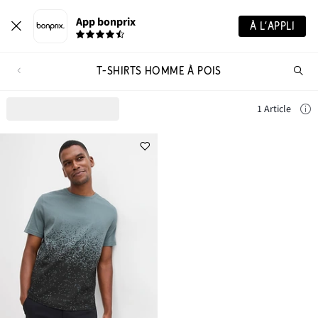
App bonprix
À L’APPLI
T-SHIRTS HOMME À POIS
Re
de
pro
1 Article