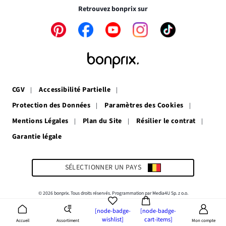
fenêtre
nouvelle
Retrouvez bonprix sur
fenêtre
Le
Le
Le
Le
Le
lien
lien
lien
lien
lien
s’ouvre
s’ouvre
s’ouvre
s’ouvre
s’ouvre
dans
dans
dans
dans
dans
une
une
une
une
une
nouvelle
nouvelle
nouvelle
nouvelle
nouvelle
fenêtre
fenêtre
fenêtre
fenêtre
fenêtre
CGV
Accessibilité Partielle
Protection des Données
Paramètres des Cookies
Mentions Légales
Plan du Site
Résilier le contrat
Garantie légale
Le
lien
s’ouvre
dans
SÉLECTIONNER UN PAYS
une
nouvelle
fenêtre
© 2026 bonprix. Tous droits réservés. Programmation par Media4U Sp. z o.o.
[node-badge-
[node-badge-
wishlist]
cart-items]
Assortiment
Accueil
Mon compte