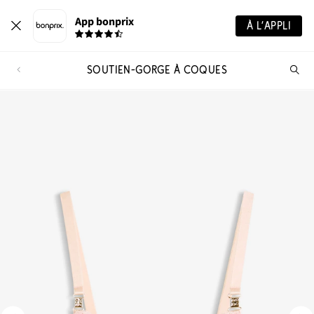
App bonprix
À L’APPLI
SOUTIEN-GORGE À COQUES
Re
de
pro