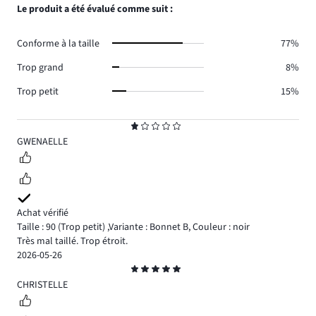
nombre
Le produit a été évalué comme suit :
8.
votes
de
25.
votes
Conforme à la taille
77%
4.
Trop grand
8%
Trop petit
15%
Note
1
GWENAELLE
Achat vérifié
Taille : 90
(Trop petit)
,
Variante : Bonnet B,
Couleur : noir
Très mal taillé. Trop étroit.
2026-05-26
Note
5
CHRISTELLE