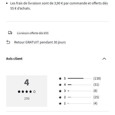
Les frais de livraison sont de 3,90 € par commande et offerts dès
55 € d’achats.
Livraison offerte dès €55
Retour GRATUIT pendant 30 jours
Avis client
4
5
(138)
Note
4
(31)
5,
Note
nombre
3
(8)
Note
4,
Note
de
moyenne
nombre
2
(25)
3,
206
Note
votes
4
de
nombre
1
(4)
2,
Note
138.
votes
de
nombre
1,
31.
votes
de