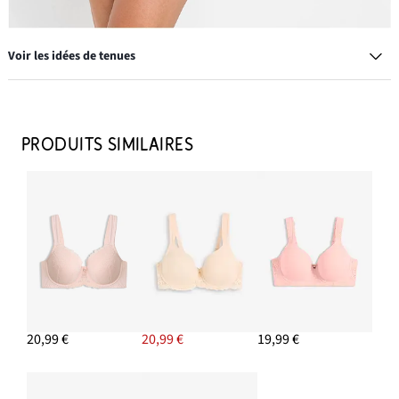
Voir les idées de tenues
Soutien-gorge à coques
16,99 €
PRODUITS SIMILAIRES
AJOUTER AU PANIER
Jolie culotte sculptante, maintien modéré
17,99 €
20,99 €
20,99 €
19,99 €
AJOUTER AU PANIER