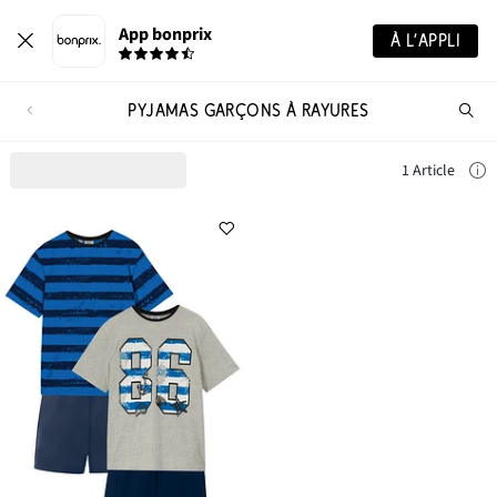
App bonprix
À L’APPLI
PYJAMAS GARÇONS À RAYURES
Re
de
pro
1 Article