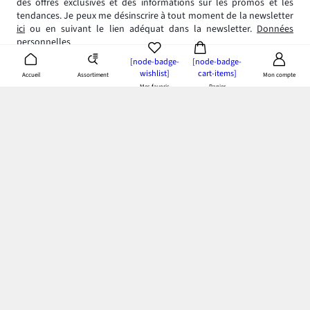
des offres exclusives et des informations sur les promos et les
tendances. Je peux me désinscrire à tout moment de la newsletter
ici
ou en suivant le lien adéquat dans la newsletter.
Données
personnelles
[node-badge-
[node-badge-
wishlist]
cart-items]
Assortiment
Accueil
Mon compte
Mes favoris
Panier
App bonprix
: Profitez de tous les avantages de notre appli!