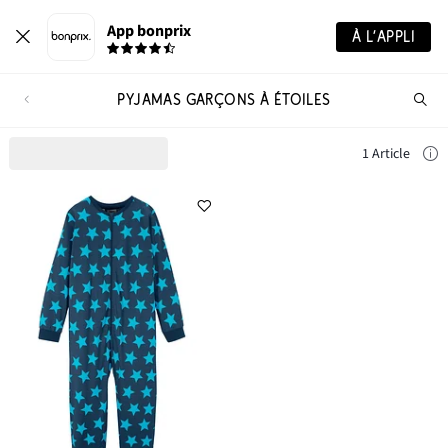
App bonprix
À L’APPLI
PYJAMAS GARÇONS À ÉTOILES
Re
de
pro
1 Article