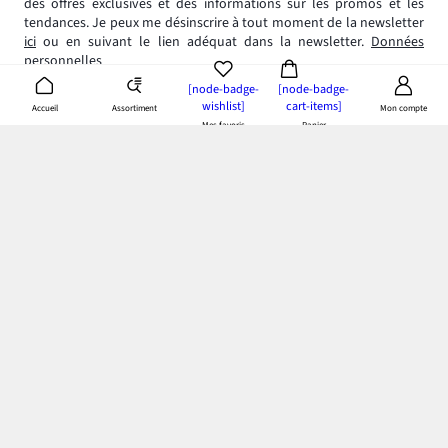
des offres exclusives et des informations sur les promos et les
tendances. Je peux me désinscrire à tout moment de la newsletter
ici
ou en suivant le lien adéquat dans la newsletter.
Données
personnelles
[node-badge-
[node-badge-
wishlist]
cart-items]
Assortiment
Accueil
Mon compte
Mes favoris
Panier
App bonprix
: Profitez de tous les avantages de notre appli!