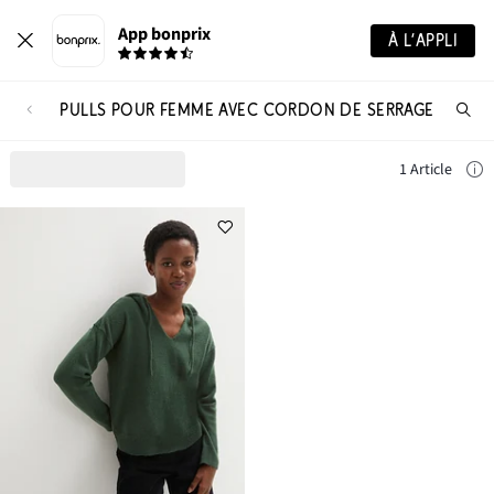
App bonprix
À L’APPLI
PULLS POUR FEMME AVEC CORDON DE SERRAGE
Re
de
pro
1 Article