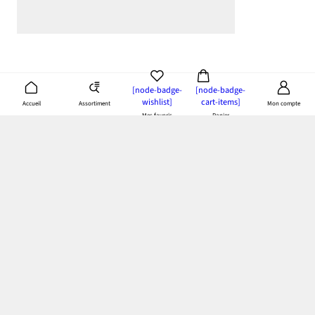
[node-badge-
[node-badge-
wishlist]
cart-items]
Assortiment
Accueil
Mon compte
Mes favoris
Panier
App bonprix
: Profitez de tous les avantages de notre appli!
Paiement