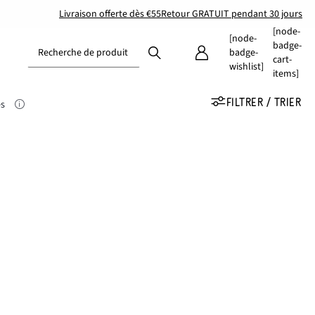
Livraison offerte dès €55
Retour GRATUIT pendant 30 jours
[node-
[node-
badge-
Recherche de produit
badge-
cart-
wishlist]
items]
FILTRER / TRIER
es