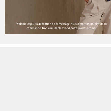
*Valable 30 jours à réception de ce message. Aucun montant minimum de
commande. Non cumulable avec d'autres codes promo.
Paiement
Nos services
Questions & Réponses
MasterCard
Livraison
VISA
Moyens de Paiement
Bancontact
Retour & Remboursement