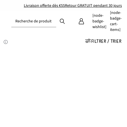
Livraison offerte dès €55
Retour GRATUIT pendant 30 jours
[node-
[node-
badge-
Recherche de produit
badge-
cart-
wishlist]
items]
FILTRER / TRIER
s