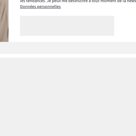
les tendances. Je peux me désinscrire à tout moment de la new
Données personnelles
Nos collections
Notre entre
Femme
À propos de
Homme
Notre respon
Enfant
Maison & Déco