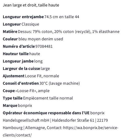
Jean large et droit, taille haute
Longueur entrejambe
74.5 cm en taille 44
Longueur
Classique
Matière
Dessus: 79% coton, 20% coton (recyclé), 1% élasthanne
Couleur
bleu moyen denim used
Numéro d’article
97084481
Hauteur taille
haute
Longueur jambe
long
Largeur de la cuisse
large
Ajustement
Loose Fit, normale
Conseil d'entretien
30°C (lavage machine)
Coupe
«Loose-Fit», ample
Type taille
Empiècement taille normal
Marque
bonprix
Opérateur économique responsable dans l’UE
bonprix
Handelsgesellschaft mbH | Haldesdorfer Straße 61 | 22179
Hambourg | Allemagne, Contact: https://wa.bonprix.be/service-
clients/contact/