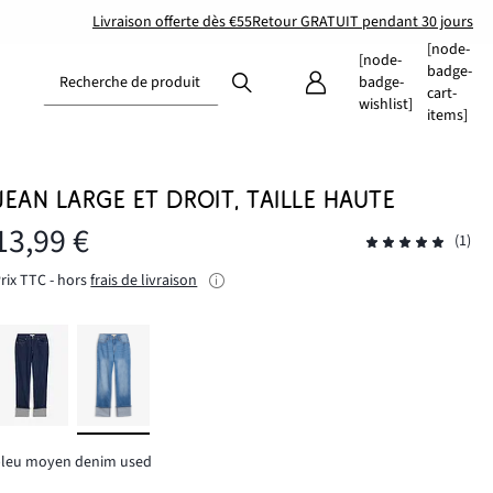
Livraison offerte dès €55
Retour GRATUIT pendant 30 jours
[node-
[node-
badge-
Recherche de produit
badge-
cart-
wishlist]
items]
JEAN LARGE ET DROIT, TAILLE HAUTE
13,99 €
(1)
rix TTC - hors
frais de livraison
bleu moyen denim used