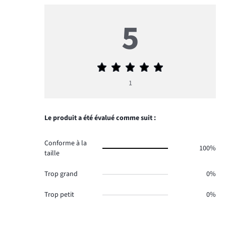
5
Note
moyenne
1
5
Le produit a été évalué comme suit :
Conforme à la
100%
taille
Trop grand
0%
Trop petit
0%