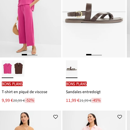
BONS PLANS
BONS PLANS
T-shirt en piqué de viscose
Sandales entredoigt
Le
Le
9,99 €
11,99 €
-52%
-45%
20,99 €
21,99 €
Remise
Remise
nouveau
nouveau
à
à
prix
prix
partir
partir
est
est
de
de
20,99 €
21,99 €