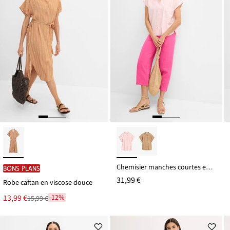
Chemisier manches courtes en lin et viscose
BONS PLANS
31,99 €
Robe caftan en viscose douce
Le
13,99 €
-12%
15,99 €
Remise
nouveau
à
prix
partir
est
de