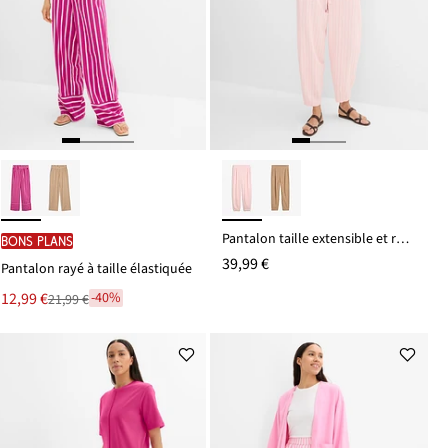
Pantalon taille extensible et rafraichissant
BONS PLANS
39,99 €
Pantalon rayé à taille élastiquée
Le
12,99 €
-40%
21,99 €
Remise
nouveau
à
prix
partir
est
de
21,99 €