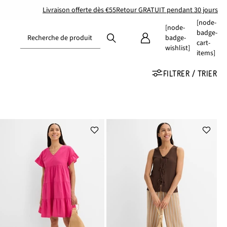
Livraison offerte dès €55
Retour GRATUIT pendant 30 jours
[node-
[node-
badge-
Recherche de produit
badge-
cart-
wishlist]
items]
FILTRER / TRIER