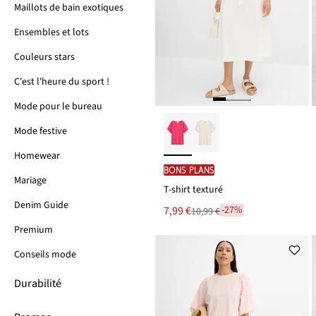
Maillots de bain exotiques
Ensembles et lots
Couleurs stars
C'est l'heure du sport !
Mode pour le bureau
Mode festive
Homewear
BONS PLANS
Mariage
T-shirt texturé
Denim Guide
Le
7,99 €
-27%
10,99 €
Remise
nouveau
à
Premium
prix
partir
est
de
Conseils mode
10,99 €
Durabilité