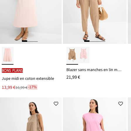
Blazer sans manches en lin mélangé
BONS PLANS
21,99 €
Jupe midi en coton extensible
Le
13,99 €
-17%
16,99 €
Remise
nouveau
à
prix
partir
est
de
16,99 €