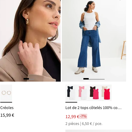
Créoles
Lot de 2 tops côtelés 100% coton
15,99 €
12,99 €
-7%
2 pièces | 6,50 € / pce.