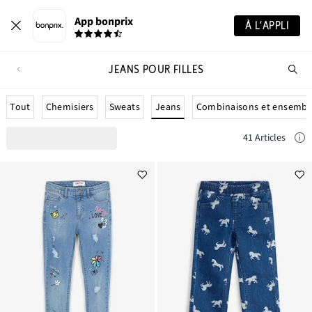
App bonprix
À L’APPLI
JEANS POUR FILLES
Re
de
pro
Jeans
Tout
Chemisiers
Sweats
Combinaisons et ensembl
41 Articles