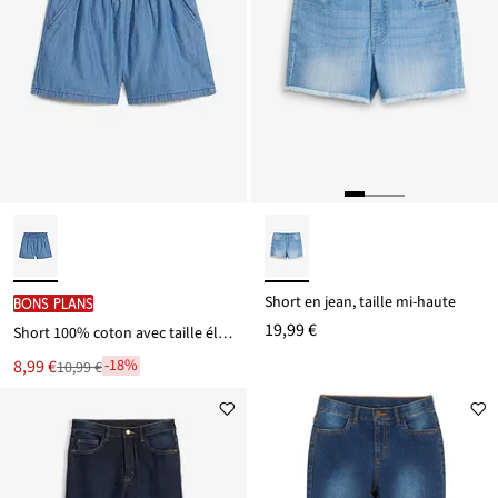
Short en jean, taille mi-haute
BONS PLANS
19,99 €
Short 100% coton avec taille élastiquée
Le
8,99 €
-18%
10,99 €
Remise
nouveau
à
prix
partir
est
de
10,99 €