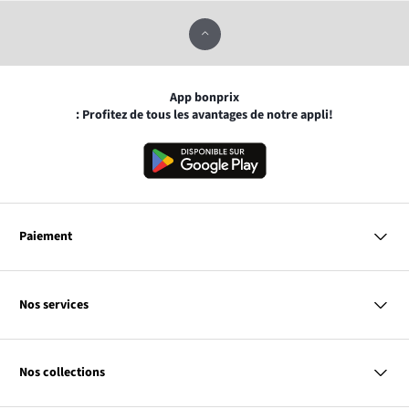
App bonprix
: Profitez de tous les avantages de notre appli!
Paiement
MasterCard
VISA
Nos services
Bancontact
Questions & Réponses
PayPal
Livraison
Nos collections
Virement Après Réception
Moyens de Paiement
Retour & Remboursement