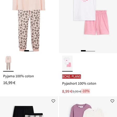
Pyjama 100% coton
BONS PLANS
16,99 €
Pyjashort 100% coton
Le
8,99 €
-10%
9,99 €
Remise
nouveau
à
prix
partir
est
de
9,99 €