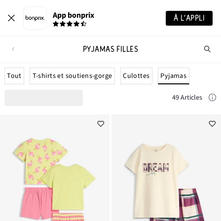
App bonprix
À L’APPLI
PYJAMAS FILLES
Re
de
pro
Pyjamas
Tout
T-shirts et soutiens-gorge
Culottes
49 Articles