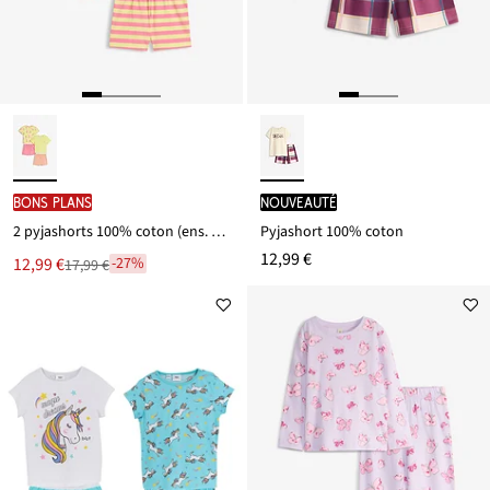
BONS PLANS
Nouveauté
2 pyjashorts 100% coton (ens. 4 pces)
Pyjashort 100% coton
12,99 €
Le
12,99 €
-27%
17,99 €
Remise
nouveau
à
prix
partir
est
de
17,99 €