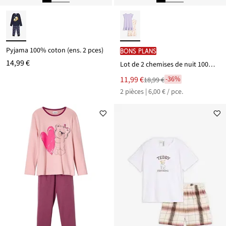
Pyjama 100% coton (ens. 2 pces)
BONS PLANS
14,99 €
Lot de 2 chemises de nuit 100% coton
Le
11,99 €
-36%
18,99 €
Remise
nouveau
2 pièces | 6,00 € / pce.
à
prix
partir
est
de
18,99 €